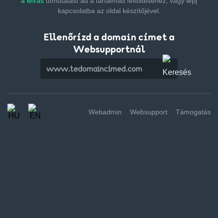
a leírás
útmutatást ad a tartalmad feltöltéséhez,
vagy lépj
kapcsolatba az oldal készítőjével.
Ellenőrízd a domain címet a
Websupportnál
Webadmin
Websupport
Támogatás