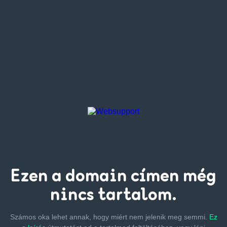
Ezen a
domain címen
még
nincs tartalom.
Számos oka lehet annak, hogy miért nem jelenik meg semmi.
Ez