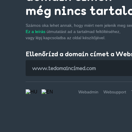
még nincs tartal
Számos oka lehet annak, hogy miért nem jelenik meg s
Ez a leírás
útmutatást ad a tartalmad feltöltéséhez,
vagy lépj kapcsolatba az oldal készítőjével.
Ellenőrízd a domain címet a Web
Webadmin
Websupport