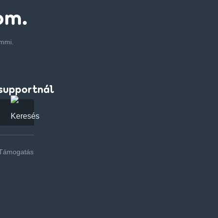
om.
emmi.
supportnál
Támogatás